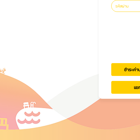
ชำระค่า
แช